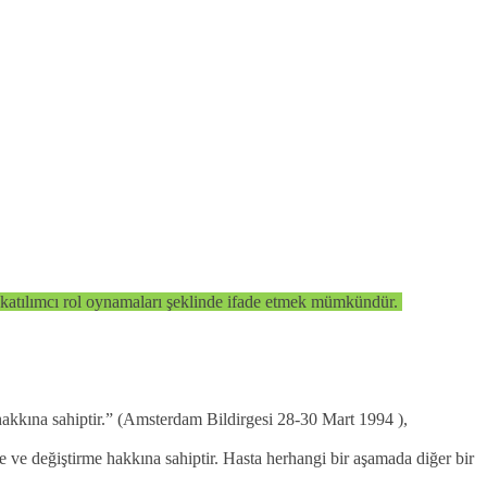
de katılımcı rol oynamaları şeklinde ifade etmek mümkündür.
 hakkına sahiptir.” (Amsterdam Bildirgesi 28-30 Mart 1994 ),
ve değiştirme hakkına sahiptir. Hasta herhangi bir aşamada diğer bir