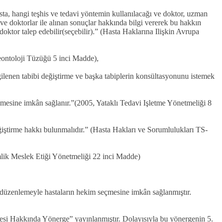
asta, hangi teşhis ve tedavi yöntemin kullanılacağı ve doktor, uzman
ve doktorlar ile alınan sonuçlar hakkında bilgi vererek bu hakkın
doktor talep edebilir(seçebilir).” (Hasta Haklarına Ilişkin Avrupa
Deontoloji Tüzüğü 5 inci Madde),
lgilenen tabibi değiştirme ve başka tabiplerin konsültasyonunu istemek
mesine imkân sağlanır.”(2005, Yataklı Tedavi Işletme Yönetmeliği 8
iştirme hakkı bulunmalıdır.” (Hasta Hakları ve Sorumlulukları TS-
mlik Meslek Etiği Yönetmeliği 22 inci Madde)
ik düzenlemeyle hastaların hekim seçmesine imkân sağlanmıştır.
 Hakkında Yönerge” yayınlanmıştır. Dolayısıyla bu yönergenin 5.