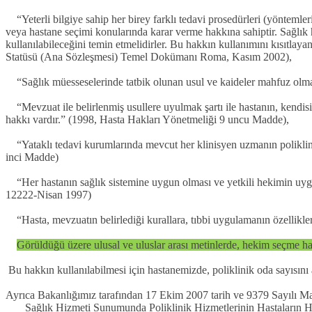
“Yeterli bilgiye sahip her birey farklı tedavi prosedürleri (yöntemler
veya hastane seçimi konularında karar verme hakkına sahiptir. Sağlık h
kullanılabileceğini temin etmelidirler. Bu hakkın kullanımını kısıtlaya
Statüsü (Ana Sözleşmesi) Temel Dokümanı Roma, Kasım 2002),
“Sağlık müesseselerinde tatbik olunan usul ve kaideler mahfuz olmak 
“Mevzuat ile belirlenmiş usullere uyulmak şartı ile hastanın, kendisin
hakkı vardır.” (1998, Hasta Hakları Yönetmeliği 9 uncu Madde),
“Yataklı tedavi kurumlarında mevcut her klinisyen uzmanın poliklini
inci Madde)
“Her hastanın sağlık sistemine uygun olması ve yetkili hekimin uygun
12222-Nisan 1997)
“Hasta, mevzuatın belirlediği kurallara, tıbbi uygulamanın özellikl
Görüldüğü üzere ulusal ve uluslar arası metinlerde, hekim seçme ha
Bu hakkın kullanılabilmesi için hastanemizde, poliklinik oda sayısını
Ayrıca Bakanlığımız tarafından 17 Ekim 2007 tarih ve 9379 Sayılı 
Sağlık Hizmeti Sunumunda Poliklinik Hizmetlerinin Hastaların Hek