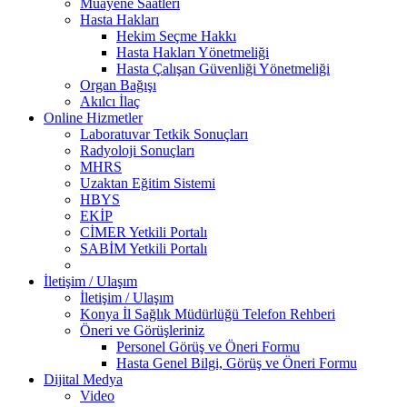
Muayene Saatleri
Hasta Hakları
Hekim Seçme Hakkı
Hasta Hakları Yönetmeliği
Hasta Çalışan Güvenliği Yönetmeliği
Organ Bağışı
Akılcı İlaç
Online Hizmetler
Laboratuvar Tetkik Sonuçları
Radyoloji Sonuçları
MHRS
Uzaktan Eğitim Sistemi
HBYS
EKİP
CİMER Yetkili Portalı
SABİM Yetkili Portalı
İletişim / Ulaşım
İletişim / Ulaşım
Konya İl Sağlık Müdürlüğü Telefon Rehberi
Öneri ve Görüşleriniz
Personel Görüş ve Öneri Formu
Hasta Genel Bilgi, Görüş ve Öneri Formu
Dijital Medya
Video