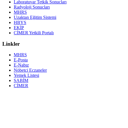
Laboratuvar Tetkik Sonuçları
Radyoloji Sonuçları
MHRS
Uzaktan Eğitim Sistemi
HBYS
EKİP
CİMER Yetkili Portalı
Linkler
MHRS
E-Posta
E-Nabız
Nöbetçi Eczaneler
Yemek Listesi
SABİM
CİMER