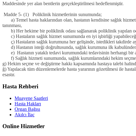
Maddesinde yer alan bentlerin gerçekleştirilmesi hedeflenmiştir.
Madde 5- (1) Poliklinik hizmetlerinin sunumunda;
a) Temel hasta haklarından olan, hastanın kendisine sağlık hizmeti
tanınması,
b) Her hekime bir poliklinik odası sağlanarak poliklinik yapılan oda s
c) Hastaların sağlık hizmet sunumunda en iyi işbirliği yapabileceği
ç) Hastaların sağlık kurumuna her gelişinde, istedikleri takdirde 
d) Hastanın isteği doğrultusunda, sağlık kurumuna ilk kabulünden i
e) Hastanın yataklı tedavi kurumundaki tedavisinin herhangi bir a
f) Sağlık hizmeti sunumunda, sağlık kurumlarındaki hekim seçme u
g) Hekim seçme ve değiştirme hakkı kapsamında hastaya talebi halinde
ğ) Yapılacak tüm düzenlemelerde hasta yararının gözetilmesi ile hastala
esastır.
Hasta Rehberi
Muayene Saatleri
Hasta Hakları
Organ Bağışı
Akılcı İlaç
Online Hizmetler