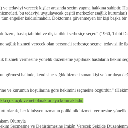
i) ve tedaviyi verecek kişiler arasında seçim yapma hakkına sahiptir. H
izmetleri, bu tedaviyi uygulayacak çeşitli merkezler (sağlık kurumları) 
n tüm engeller kaldırılmalıdır. Doktoruna güvenmeyen bir kişi başka bir 
üzere, hasta; tabibini ve diş tabibini serbestçe seçer.” (1960, Tıbbi 
e sağlık hizmeti verecek olan personeli serbestçe seçme, tedavisi ile i
k hizmeti vermesine yönelik düzenleme yapılarak hastaların hekim seç
 görmesi halinde, kendisine sağlık hizmeti sunan kişi ve kuruluşu değ
erine ve kurumun koşullarına göre hekimini seçmekte özgürdür.” (Heki
kkı çok açık ve net olarak ortaya konmaktadır.
 arttırılarak, her klinisyen uzmanın poliklinik hizmeti vermesine yönel
Makam Oluruyla
im Seçmesine ve Değiştirmesine İmkân Verecek Şekilde Düzenlenmesi