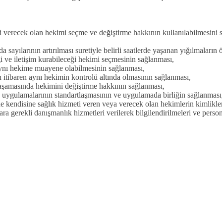
 verecek olan hekimi seçme ve değiştirme hakkının kullanılabilmesini
ayılarının artırılması suretiyle belirli saatlerde yaşanan yığılmaların 
 ve iletişim kurabileceği hekimi seçmesinin sağlanması,
aynı hekime muayene olabilmesinin sağlanması,
tibaren aynı hekimin kontrolü altında olmasının sağlanması,
şamasında hekimini değiştirme hakkının sağlanması,
ygulamalarının standartlaşmasının ve uygulamada birliğin sağlanmas
 kendisine sağlık hizmeti veren veya verecek olan hekimlerin kimlikler
ra gerekli danışmanlık hizmetleri verilerek bilgilendirilmeleri ve person