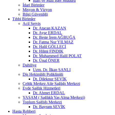
İdari ve Mali İşler Müdürü
İdari Birimler
Misyon & Vizyon
Bilgi Güvenliği
Tıbbi Birimler
Acil Servis
Dr. Atacan KAZAN
Dr. Ayşe ERDAL
Dr. Beste İrem AĞBUĞA
Dr. Fatma Nur YILMAZ
Dr. Halil GÖLLECİ
Dr. Hilmi FINDIK
Dr. Muhammed Halil POLAT
Dr. Ünal ÖNER
Dahiliye
Uzm. Dr. İlkan ŞANLI
Diş Hekimliği Polikliniği
Dt. Dileknur ŞEVİK
Çeltik Merkez Aile Sağlığı Merkezi
Evde Sağlık Hizmetleri
Dr. Ahmet ERDAL
YAŞAM ( Sağlıklı Yaş Alma Merkezi)
Toplum Sağlığı Merkezi
Dr. Bayram ŞEVİK
Hasta Rehberi